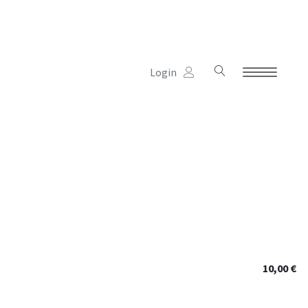
Login
Kinderhaus
Schule
Verein
Termine
Unterstützung
10,00 €
Links & Partner
Jobs