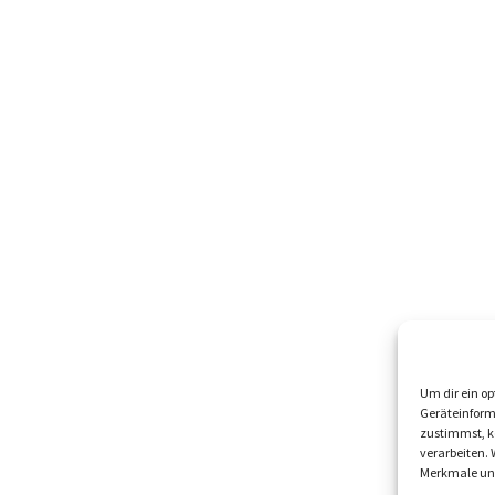
Um dir ein op
Geräteinform
zustimmst, kö
verarbeiten.
Merkmale und