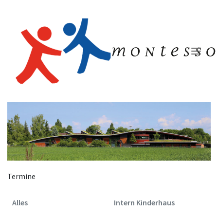
Kinde
S
V
Termine
Te
Unterstü
Alles
Intern Kinderhaus