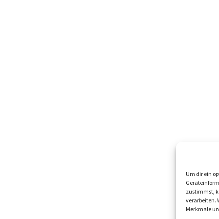
Um dir ein op
Geräteinform
zustimmst, kö
verarbeiten.
Merkmale und