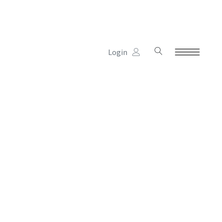
Login
Kinderhaus
Schule
Verein
Termine
Unterstützung
Links & Partner
Jobs