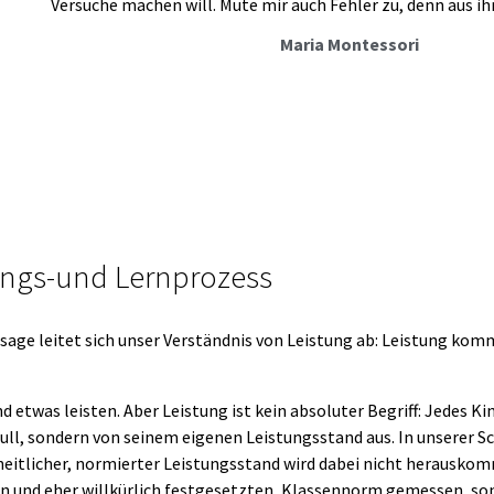
Versuche machen will. Mute mir auch Fehler zu, denn aus ih
Maria Montessori
ungs-und Lernprozess
ssage leitet sich unser Verständnis von Leistung ab: Leistung kom
und etwas leisten. Aber Leistung ist kein absoluter Begriff: Jedes
Null, sondern von seinem eigenen Leistungsstand aus. In unserer Sc
eitlicher, normierter Leistungsstand wird dabei nicht herauskom
n und eher willkürlich festgesetzten, Klassennorm gemessen, sond