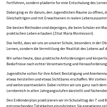
fortführen, sondern plädierte für eine Entschulung des Lerne
Dabei ging es ihr darum, den Jugendlichen Räume zu öffnen, 
Gleichaltrigen und mit Erwachsenen in realen Lebenszusam
Die besten Methoden sind diejenigen, die beim Schüler ein M
praktischen Leben erlauben (Zitat Maria Montessori).
Das heißt, dass wir uns an unserer Schule, besonders in der O
Lernen, sondern die Vermittlung der Realität des Lebens auf 
Wir sehen heute, dass praktische Anforderungen und körperli
Bedürfnisse nach echter Verantwortung und Herausforderung
Jugendliche sollen für ihre Arbeit Bestätigung und Anerkenn
etwas herstellen und etwas Sichtbares erschaffen. Wir stehe
und weiterzuentwickeln. Dabei richten wir uns ganz nach dem
Lernbereich in allen Jahrgangsstufen darstellt und fächerüb
Den Erdkinderplan praktizieren wir im Schulalltag der 7. und 
entsprechenden Tätigkeiten einzubringen. Sie engagieren sic