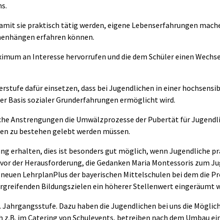
ns.
damit sie praktisch tätig werden, eigene Lebenserfahrungen mach
menhängen erfahren können.
aximum an Interesse hervorrufen und die dem Schüler einen Wechs
berstufe dafür einsetzen, dass bei Jugendlichen in einer hochsensi
der Basis sozialer Grunderfahrungen ermöglicht wird.
che Anstrengungen die Umwälzprozesse der Pubertät für Jugendlic
en zu bestehen gelebt werden müssen.
ung erhalten, dies ist besonders gut möglich, wenn Jugendliche p
n vor der Herausforderung, die Gedanken Maria Montessoris zum 
 neuen LehrplanPlus der bayerischen Mittelschulen bei dem die Pr
ergreifenden Bildungszielen ein höherer Stellenwert eingeräumt w
8. Jahrgangsstufe. Dazu haben die Jugendlichen bei uns die Möglich
h z.B. im Catering von Schulevents, betreiben nach dem Umbau ei