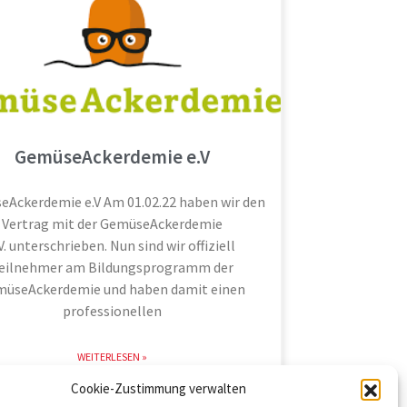
GemüseAckerdemie e.V
Ackerdemie e.V Am 01.02.22 haben wir den
Vertrag mit der GemüseAckerdemie
V. unterschrieben. Nun sind wir offiziell
eilnehmer am Bildungsprogramm der
üseAckerdemie und haben damit einen
professionellen
WEITERLESEN »
20. Februar 2022
Cookie-Zustimmung verwalten