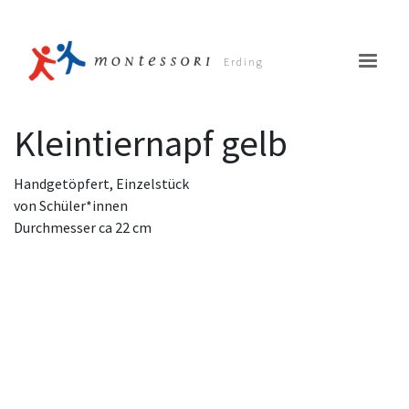
Erding
Kleintiernapf gelb
Handgetöpfert, Einzelstück
von Schüler*innen
Kinderhaus
Durchmesser ca 22 cm
Schule
Verein
Termine
Unterstützung