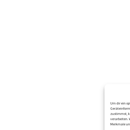
Um dir ein op
Geräteinform
zustimmst, kö
verarbeiten.
Merkmale und