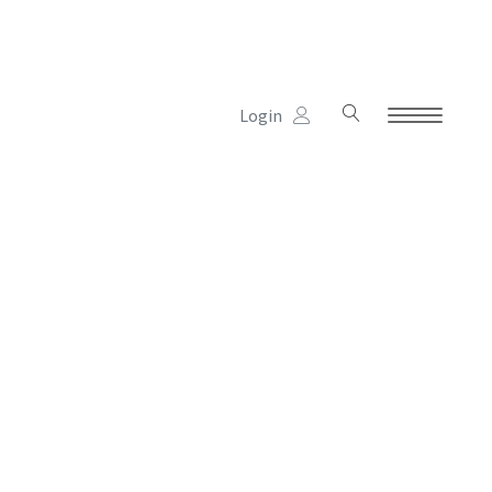
Login
Kinderhaus
Schule
Verein
Termine
Unterstützung
Links & Partner
Jobs