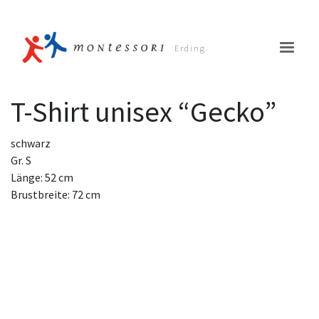
Erding
T-Shirt unisex “Gecko”
schwarz
Gr. S
Kinderhaus
Länge: 52 cm
Brustbreite: 72 cm
Schule
Verein
Termine
Unterstützung